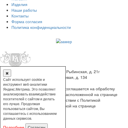
Изделия
Наши работы
Контакты
Форма согласия
Политика конфиденциальности
8 (8512) 48-07-17
г. Астрахань, ул. Рыбинская, д. 21г
✖
8 (8512) 74-77-70
г. Астрахань, Боевая, д. 134
Сайт использует cookie и
TOP
инструмент веб-аналитики
Оставаясь на сайте пользователь соглашается на обработку
Яндекс.Метрика. Это позволяет
персональных данных по форме расположенной на странице
анализировать взаимодействие
посетителей с сайтом и делать
https://kovkaastr.ru/forma/
в соответствии с Политикой
его лучше. Продолжая
конфиденциальности расположенной на странице
пользоваться сайтом, Вы
https://kovkaastr.ru/politika/
соглашаетесь с использованием
данных сервисов.
Подробнее
Согласен